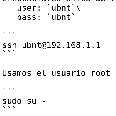
   user: `ubnt`\

   pass: `ubnt`

```

ssh ubnt@192.168.1.1

```

Usamos el usuario root

```

sudo su -

```
